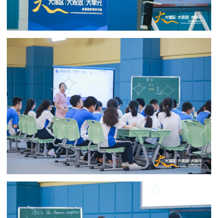
01
of
021